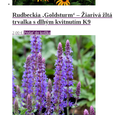
Rudbeckia ‚Goldsturm‘ – Žiarivá žltá
trvalka s dlhým kvitnutím K9
2,00
€
Pridať do košíka