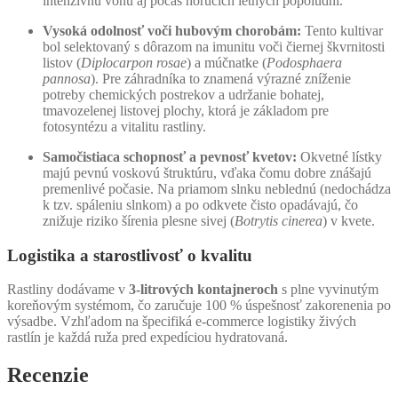
intenzívnu vôňu aj počas horúcich letných popoludní.
Vysoká odolnosť voči hubovým chorobám:
Tento kultivar
bol selektovaný s dôrazom na imunitu voči čiernej škvrnitosti
listov (
Diplocarpon rosae
) a múčnatke (
Podosphaera
pannosa
). Pre záhradníka to znamená výrazné zníženie
potreby chemických postrekov a udržanie bohatej,
tmavozelenej listovej plochy, ktorá je základom pre
fotosyntézu a vitalitu rastliny.
Samočistiaca schopnosť a pevnosť kvetov:
Okvetné lístky
majú pevnú voskovú štruktúru, vďaka čomu dobre znášajú
premenlivé počasie. Na priamom slnku neblednú (nedochádza
k tzv. spáleniu slnkom) a po odkvete čisto opadávajú, čo
znižuje riziko šírenia plesne sivej (
Botrytis cinerea
) v kvete.
Logistika a starostlivosť o kvalitu
Rastliny dodávame v
3-litrových kontajneroch
s plne vyvinutým
koreňovým systémom, čo zaručuje 100 % úspešnosť zakorenenia po
výsadbe. Vzhľadom na špecifiká e-commerce logistiky živých
rastlín je každá ruža pred expedíciou hydratovaná.
Recenzie