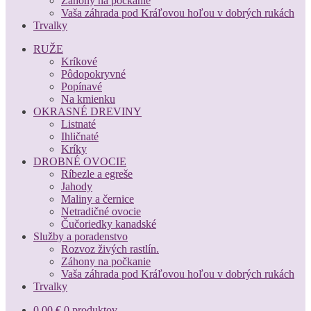
Záhony na počkanie
Vaša záhrada pod Kráľovou hoľou v dobrých rukách
Trvalky
RUŽE
Kríkové
Pôdopokryvné
Popínavé
Na kmienku
OKRASNÉ DREVINY
Listnaté
Ihličnaté
Kríky
DROBNÉ OVOCIE
Ríbezle a egreše
Jahody
Maliny a černice
Netradičné ovocie
Čučoriedky kanadské
Služby a poradenstvo
Rozvoz živých rastlín.
Záhony na počkanie
Vaša záhrada pod Kráľovou hoľou v dobrých rukách
Trvalky
0,00
€
0 produktov