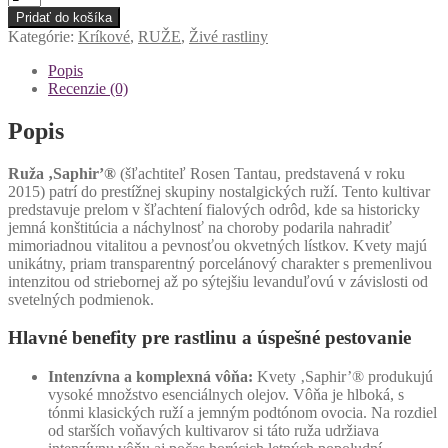
Ruža
Pridať do košíka
'Saphir'®
Kategórie:
Kríkové
,
RUŽE
,
Živé rastliny
Popis
Recenzie (0)
Popis
Ruža ‚Saphir’®
(šľachtiteľ Rosen Tantau, predstavená v roku
2015) patrí do prestížnej skupiny nostalgických ruží. Tento kultivar
predstavuje prelom v šľachtení fialových odrôd, kde sa historicky
jemná konštitúcia a náchylnosť na choroby podarila nahradiť
mimoriadnou vitalitou a pevnosťou okvetných lístkov. Kvety majú
unikátny, priam transparentný porcelánový charakter s premenlivou
intenzitou od striebornej až po sýtejšiu levanduľovú v závislosti od
svetelných podmienok.
Hlavné benefity pre rastlinu a úspešné pestovanie
Intenzívna a komplexná vôňa:
Kvety ‚Saphir’® produkujú
vysoké množstvo esenciálnych olejov. Vôňa je hlboká, s
tónmi klasických ruží a jemným podtónom ovocia. Na rozdiel
od starších voňavých kultivarov si táto ruža udržiava