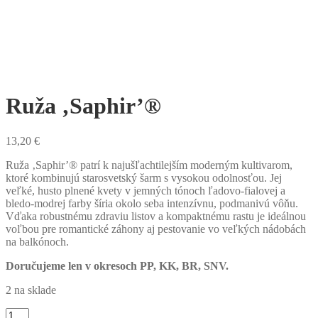
Ruža ‚Saphir’®
13,20
€
Ruža ‚Saphir’® patrí k najušľachtilejším moderným kultivarom,
ktoré kombinujú starosvetský šarm s vysokou odolnosťou. Jej
veľké, husto plnené kvety v jemných tónoch ľadovo-fialovej a
bledo-modrej farby šíria okolo seba intenzívnu, podmanivú vôňu.
Vďaka robustnému zdraviu listov a kompaktnému rastu je ideálnou
voľbou pre romantické záhony aj pestovanie vo veľkých nádobách
na balkónoch.
Doručujeme len v okresoch PP, KK, BR, SNV.
2 na sklade
množstvo