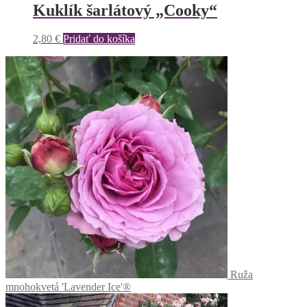
Kuklík šarlátový „Cooky“
2,80
€
Pridať do košíka
Ruža
mnohokvetá 'Lavender Ice'®