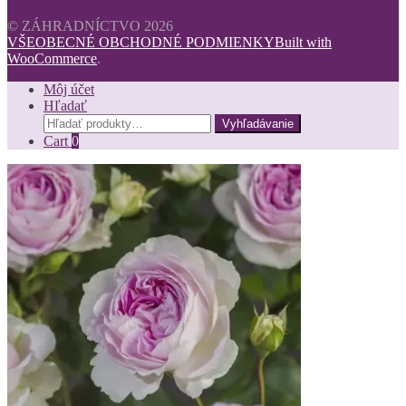
© ZÁHRADNÍCTVO 2026
VŠEOBECNÉ OBCHODNÉ PODMIENKY
Built with
WooCommerce
.
Môj účet
Hľadať
Hľadať:
Vyhľadávanie
Cart
0