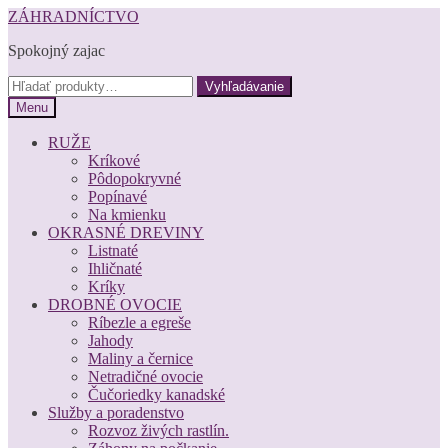
Preskočiť
Preskočiť
ZÁHRADNÍCTVO
na
na
Spokojný zajac
navigáciu
obsah
Hľadať:
Vyhľadávanie
Menu
RUŽE
Kríkové
Pôdopokryvné
Popínavé
Na kmienku
OKRASNÉ DREVINY
Listnaté
Ihličnaté
Kríky
DROBNÉ OVOCIE
Ríbezle a egreše
Jahody
Maliny a černice
Netradičné ovocie
Čučoriedky kanadské
Služby a poradenstvo
Rozvoz živých rastlín.