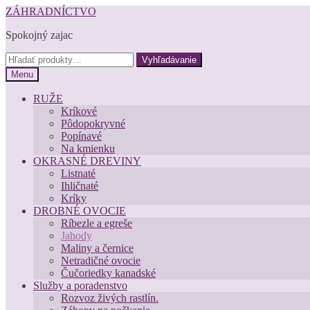
Preskočiť
Preskočiť
ZÁHRADNÍCTVO
na
na
Spokojný zajac
navigáciu
obsah
Hľadať:
Vyhľadávanie
Menu
RUŽE
Kríkové
Pôdopokryvné
Popínavé
Na kmienku
OKRASNÉ DREVINY
Listnaté
Ihličnaté
Kríky
DROBNÉ OVOCIE
Ríbezle a egreše
Jahody
Maliny a černice
Netradičné ovocie
Čučoriedky kanadské
Služby a poradenstvo
Rozvoz živých rastlín.