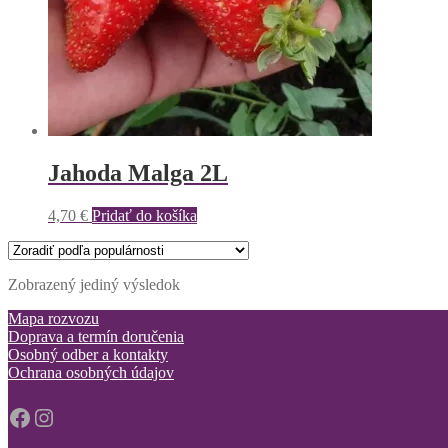
Jahoda Malga 2L
4,70
€
Pridať do košíka
Zobrazený jediný výsledok
Mapa rozvozu
Doprava a termín doručenia
Osobný odber a kontakty
Ochrana osobných údajov
Facebook
Instagram