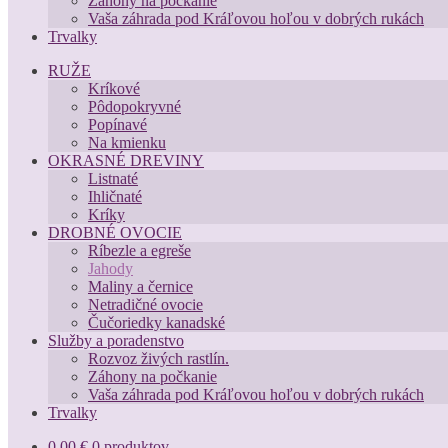
Záhony na počkanie
Vaša záhrada pod Kráľovou hoľou v dobrých rukách
Trvalky
RUŽE
Kríkové
Pôdopokryvné
Popínavé
Na kmienku
OKRASNÉ DREVINY
Listnaté
Ihličnaté
Kríky
DROBNÉ OVOCIE
Ríbezle a egreše
Jahody
Maliny a černice
Netradičné ovocie
Čučoriedky kanadské
Služby a poradenstvo
Rozvoz živých rastlín.
Záhony na počkanie
Vaša záhrada pod Kráľovou hoľou v dobrých rukách
Trvalky
0,00
€
0 produktov