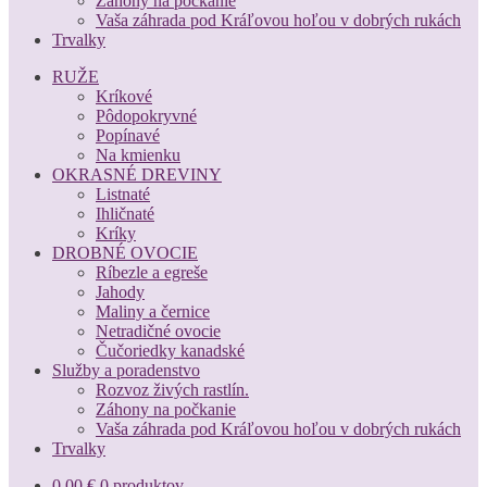
Záhony na počkanie
Vaša záhrada pod Kráľovou hoľou v dobrých rukách
Trvalky
RUŽE
Kríkové
Pôdopokryvné
Popínavé
Na kmienku
OKRASNÉ DREVINY
Listnaté
Ihličnaté
Kríky
DROBNÉ OVOCIE
Ríbezle a egreše
Jahody
Maliny a černice
Netradičné ovocie
Čučoriedky kanadské
Služby a poradenstvo
Rozvoz živých rastlín.
Záhony na počkanie
Vaša záhrada pod Kráľovou hoľou v dobrých rukách
Trvalky
0,00
€
0 produktov