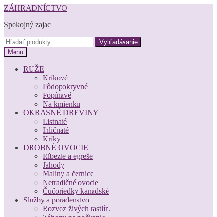
Preskočiť
Preskočiť
ZÁHRADNÍCTVO
na
na
Spokojný zajac
navigáciu
obsah
Hľadať:
Vyhľadávanie
Menu
RUŽE
Kríkové
Pôdopokryvné
Popínavé
Na kmienku
OKRASNÉ DREVINY
Listnaté
Ihličnaté
Kríky
DROBNÉ OVOCIE
Ríbezle a egreše
Jahody
Maliny a černice
Netradičné ovocie
Čučoriedky kanadské
Služby a poradenstvo
Rozvoz živých rastlín.