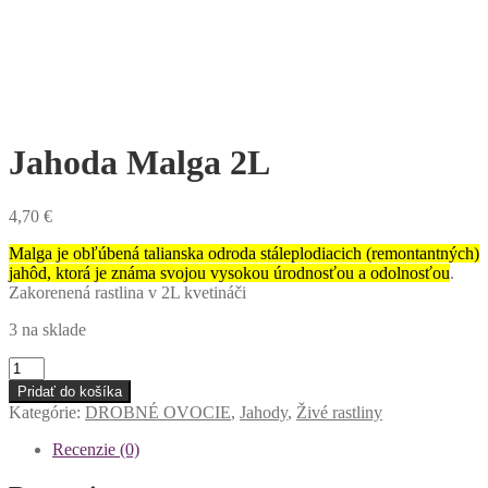
Jahoda Malga 2L
4,70
€
Malga je obľúbená talianska odroda stáleplodiacich (remontantných)
jahôd, ktorá je známa svojou vysokou úrodnosťou a odolnosťou
.
Zakorenená rastlina v 2L kvetináči
3 na sklade
množstvo
Jahoda
Pridať do košíka
Malga
Kategórie:
DROBNÉ OVOCIE
,
Jahody
,
Živé rastliny
2L
Recenzie (0)