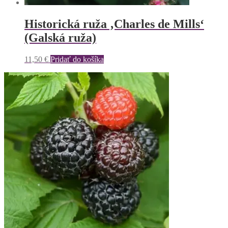
Historická ruža ‚Charles de Mills‘
(Galská ruža)
11,50
€
Pridať do košíka