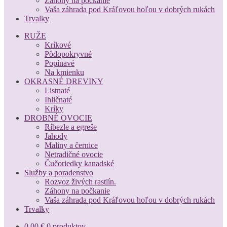
Záhony na počkanie
Vaša záhrada pod Kráľovou hoľou v dobrých rukách
Trvalky
RUŽE
Kríkové
Pôdopokryvné
Popínavé
Na kmienku
OKRASNÉ DREVINY
Listnaté
Ihličnaté
Kríky
DROBNÉ OVOCIE
Ríbezle a egreše
Jahody
Maliny a černice
Netradičné ovocie
Čučoriedky kanadské
Služby a poradenstvo
Rozvoz živých rastlín.
Záhony na počkanie
Vaša záhrada pod Kráľovou hoľou v dobrých rukách
Trvalky
0,00
€
0 produktov