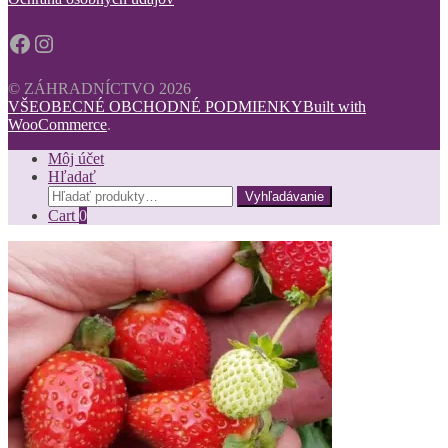
Facebook
Instagram
© ZÁHRADNÍCTVO 2026
VŠEOBECNÉ OBCHODNÉ PODMIENKY
Built with
WooCommerce
.
Môj účet
Hľadať
Hľadať:
Vyhľadávanie
Cart
0