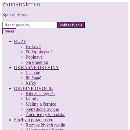
Preskočiť
Preskočiť
ZÁHRADNÍCTVO
na
na
Spokojný zajac
navigáciu
obsah
Hľadať:
Vyhľadávanie
Menu
RUŽE
Kríkové
Pôdopokryvné
Popínavé
Na kmienku
OKRASNÉ DREVINY
Listnaté
Ihličnaté
Kríky
DROBNÉ OVOCIE
Ríbezle a egreše
Jahody
Maliny a černice
Netradičné ovocie
Čučoriedky kanadské
Služby a poradenstvo
Rozvoz živých rastlín.