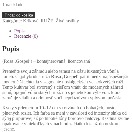
1 na sklade
množstvo
Pridať do košíka
Exkluzívna
Kategórie:
Kríkové
,
RUŽE
,
Živé rastliny
voňavá
veľkokvetá
Popis
ruža
Recenzie (0)
Gospel
Popis
(Rosa ‚Gospel‘) – kontajnerovaná, licencovaná
Premeňte svoju záhradu alebo terasu na oázu luxusných vôní a
farieb. Čajohybridná ruža
Rosa ‚Gospel‘
patrii medzi najúspešnejšie
moderné šľachtenia v segmente nostalgických veľkokvetých ruží.
Tento kultivar bol stvorený s cieľom vrátiť do moderných záhrad
silnú, opojnú vôňu starých ruží, no s genetickou výbavou, ktorá
zaručuje vitalitu a odolnosť voči nepriaznivým vplyvom počasia.
Kvety s priemerom 10–12 cm sa otvárajú do bohatých, husto
plnených roziet. Ich farba sa mení v závislosti od intenzity slnka od
sýtej purpurovej až po hlboké tóny bordovo-fialovej. Rastlina kvitne
opakovane v niekoľkých vlnách od začiatku leta až do neskorej
jesene.