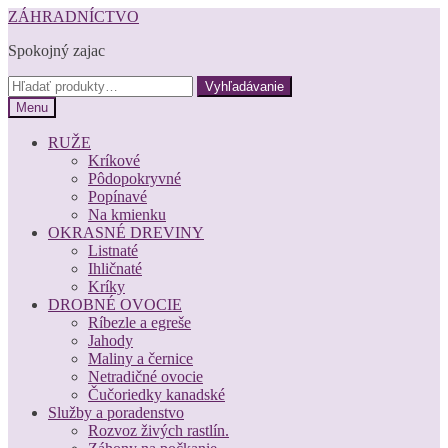
Preskočiť
Preskočiť
ZÁHRADNÍCTVO
na
na
Spokojný zajac
navigáciu
obsah
Hľadať:
Vyhľadávanie
Menu
RUŽE
Kríkové
Pôdopokryvné
Popínavé
Na kmienku
OKRASNÉ DREVINY
Listnaté
Ihličnaté
Kríky
DROBNÉ OVOCIE
Ríbezle a egreše
Jahody
Maliny a černice
Netradičné ovocie
Čučoriedky kanadské
Služby a poradenstvo
Rozvoz živých rastlín.