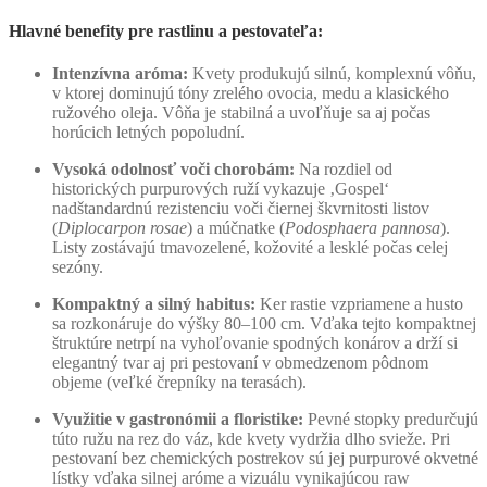
Hlavné benefity pre rastlinu a pestovateľa:
Intenzívna aróma:
Kvety produkujú silnú, komplexnú vôňu,
v ktorej dominujú tóny zrelého ovocia, medu a klasického
ružového oleja. Vôňa je stabilná a uvoľňuje sa aj počas
horúcich letných popoludní.
Vysoká odolnosť voči chorobám:
Na rozdiel od
historických purpurových ruží vykazuje ‚Gospel‘
nadštandardnú rezistenciu voči čiernej škvrnitosti listov
(
Diplocarpon rosae
) a múčnatke (
Podosphaera pannosa
).
Listy zostávajú tmavozelené, kožovité a lesklé počas celej
sezóny.
Kompaktný a silný habitus:
Ker rastie vzpriamene a husto
sa rozkonáruje do výšky 80–100 cm. Vďaka tejto kompaktnej
štruktúre netrpí na vyhoľovanie spodných konárov a drží si
elegantný tvar aj pri pestovaní v obmedzenom pôdnom
objeme (veľké črepníky na terasách).
Využitie v gastronómii a floristike:
Pevné stopky predurčujú
túto ružu na rez do váz, kde kvety vydržia dlho svieže. Pri
pestovaní bez chemických postrekov sú jej purpurové okvetné
lístky vďaka silnej aróme a vizuálu vynikajúcou raw