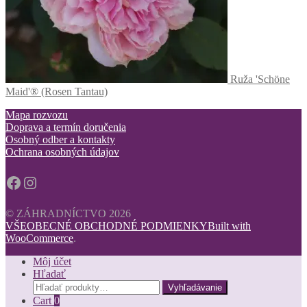
Ruža 'Schöne
Maid'® (Rosen Tantau)
Mapa rozvozu
Doprava a termín doručenia
Osobný odber a kontakty
Ochrana osobných údajov
Facebook
Instagram
© ZÁHRADNÍCTVO 2026
VŠEOBECNÉ OBCHODNÉ PODMIENKY
Built with
WooCommerce
.
Môj účet
Hľadať
Hľadať:
Vyhľadávanie
Cart
0