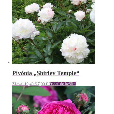
Pivónia „Shirley Temple“
Pôvodná
Aktuálna
Zľava!
10,40
€
7,90
€
Pridať do košíka
cena
cena
bola:
je:
10,40 €.
7,90 €.