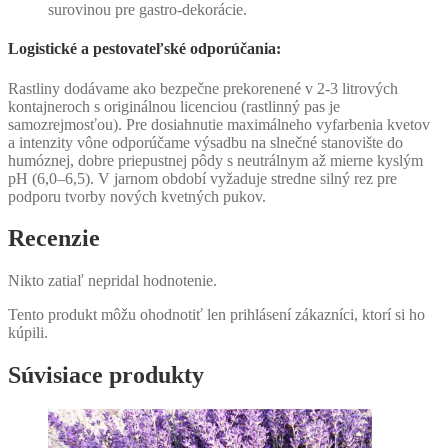
surovinou pre gastro-dekorácie.
Logistické a pestovateľské odporúčania:
Rastliny dodávame ako bezpečne prekorenené v 2-3 litrových
kontajneroch s originálnou licenciou (rastlinný pas je
samozrejmosťou). Pre dosiahnutie maximálneho vyfarbenia kvetov
a intenzity vône odporúčame výsadbu na slnečné stanovište do
humóznej, dobre priepustnej pôdy s neutrálnym až mierne kyslým
pH (6,0–6,5). V jarnom období vyžaduje stredne silný rez pre
podporu tvorby nových kvetných pukov.
Recenzie
Nikto zatiaľ nepridal hodnotenie.
Tento produkt môžu ohodnotiť len prihlásení zákazníci, ktorí si ho
kúpili.
Súvisiace produkty