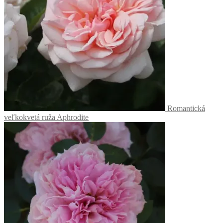
Romantická
veľkokvetá ruža Aphrodite