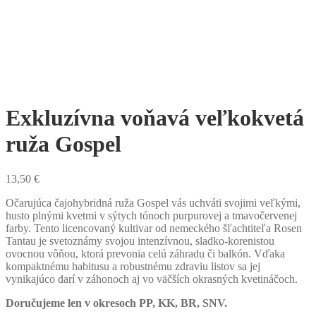
Exkluzívna voňavá veľkokvetá
ruža Gospel
13,50
€
Očarujúca čajohybridná ruža Gospel vás uchváti svojimi veľkými,
husto plnými kvetmi v sýtych tónoch purpurovej a tmavočervenej
farby. Tento licencovaný kultivar od nemeckého šľachtiteľa Rosen
Tantau je svetoznámy svojou intenzívnou, sladko-korenistou
ovocnou vôňou, ktorá prevonia celú záhradu či balkón. Vďaka
kompaktnému habitusu a robustnému zdraviu listov sa jej
vynikajúco darí v záhonoch aj vo väčších okrasných kvetináčoch.
Doručujeme len v okresoch PP, KK, BR, SNV.