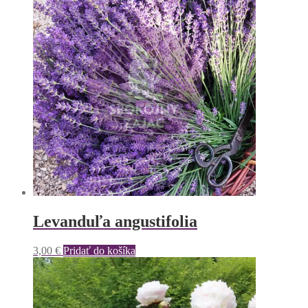
Levanduľa angustifolia
3,00
€
Pridať do košíka