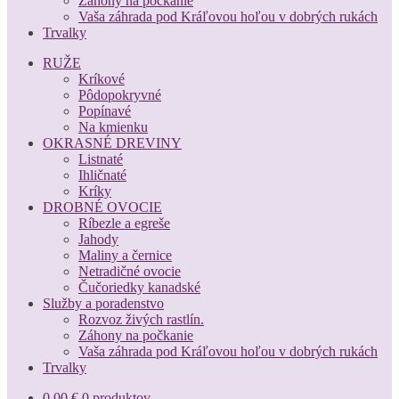
Záhony na počkanie
Vaša záhrada pod Kráľovou hoľou v dobrých rukách
Trvalky
RUŽE
Kríkové
Pôdopokryvné
Popínavé
Na kmienku
OKRASNÉ DREVINY
Listnaté
Ihličnaté
Kríky
DROBNÉ OVOCIE
Ríbezle a egreše
Jahody
Maliny a černice
Netradičné ovocie
Čučoriedky kanadské
Služby a poradenstvo
Rozvoz živých rastlín.
Záhony na počkanie
Vaša záhrada pod Kráľovou hoľou v dobrých rukách
Trvalky
0,00
€
0 produktov